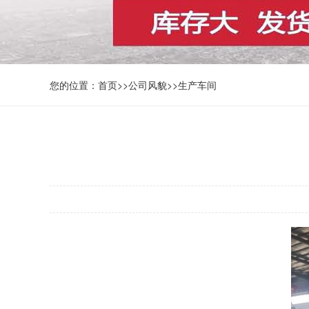
您的位置：
首页
>>
公司风貌
>>
生产车间