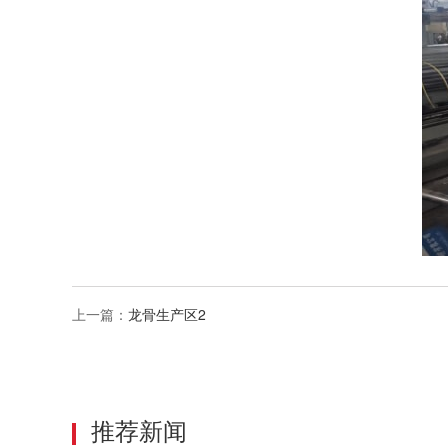
上一篇：
龙骨生产区2
推荐新闻