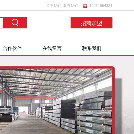
关于我们
|
联系我们
16531654321
招商加盟
合作伙伴
在线留言
联系我们