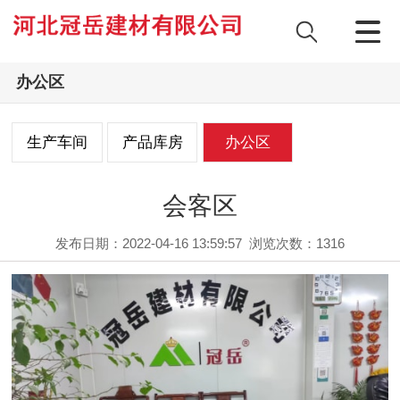
办公区
生产车间
产品库房
办公区
会客区
发布日期：2022-04-16 13:59:57
浏览次数：
1316